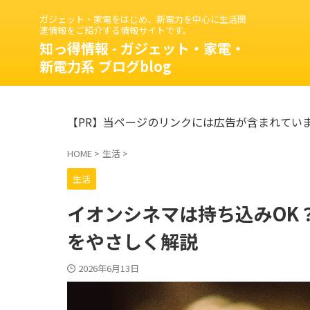
ガジェット・家電をはじめ、新電力を中心に生活関
連情報をご紹介する情報サイトです。
知っ得情報 - ガジェット・家電・
新電力系 ブログblog
【PR】当ページのリンクには広告が含まれてい
HOME
>
生活
>
生活
イオンシネマは持ち込みOK
をやさしく解説
2026年6月13日