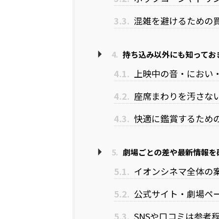
3.3.
混雑を避けるための
4.
持ち込み以外にも知ってお
4.1.
上映中の音・におい
4.2.
座席まわりを汚さな
4.3.
快適に鑑賞するため
5.
劇場ごとの差や最新情報を
5.1.
イオンシネマ全体の
5.2.
公式サイト・劇場ペ
5.3.
SNSや口コミは参考