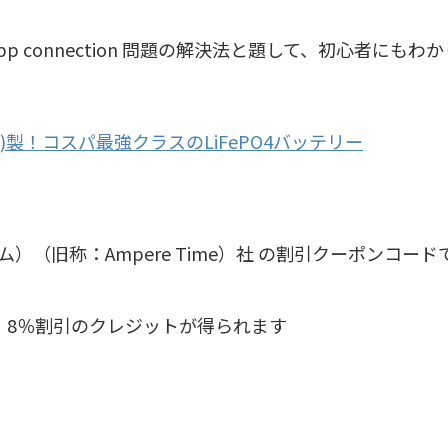
h app connection 問題の解決法と題して、初心者にもわ
me)製！コスパ最強クラスのLiFePO4バッテリー
ム）（旧称：Ampere Time）社 の割引クーポンコード
、8％割引のクレジットが得られます