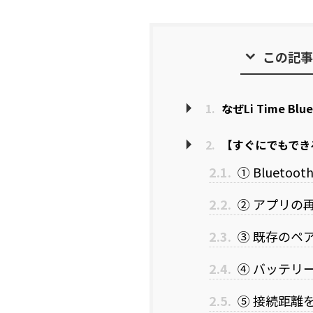
この記事
1.
なぜLi Time 
2.
【すぐにでもでき
2.1.
① Bluet
2.2.
② アプリの
2.3.
③ 既存のペ
2.4.
④ バッテリ
2.5.
⑤ 接続距離