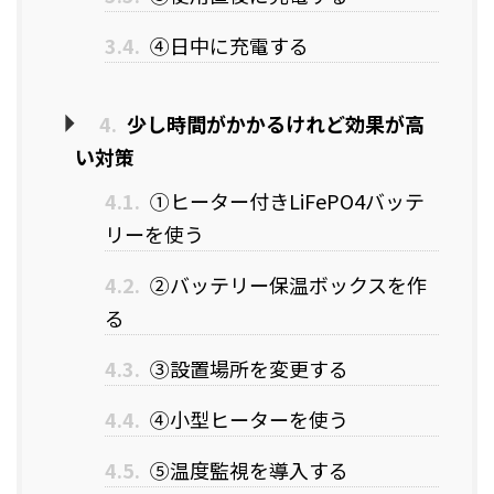
3.4.
④日中に充電する
4.
少し時間がかかるけれど効果が高
い対策
4.1.
①ヒーター付きLiFePO4バッテ
リーを使う
4.2.
②バッテリー保温ボックスを作
る
4.3.
③設置場所を変更する
4.4.
④小型ヒーターを使う
4.5.
⑤温度監視を導入する