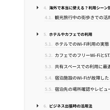
4.
海外で本当に使える？利用シーン
4.1.
観光旅行中の街歩きでの活
5.
ホテルやカフェでの利用
5.1.
ホテルでのWi-Fi利用の実態
5.2.
カフェでのフリーWi-FiとS
5.3.
共有スペースでの利用に最
5.4.
宿泊施設のWi-Fiが故障し
5.5.
宿泊先の場所確認やレビュ
6.
ビジネス出張時の活用法