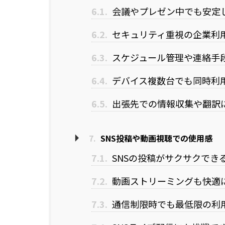
6.1.
会議やプレゼン中でも安定
6.2.
セキュリティ重視の企業利
6.3.
スケジュール管理や連絡手
6.4.
デバイス複数台でも同時利
6.5.
出張先での情報収集や翻訳
7.
SNS投稿や動画視聴での使用感
7.1.
SNSの投稿がサクサクでき
7.2.
動画ストリーミングも快適
7.3.
通信制限時でも最低限の利用