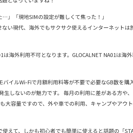
話題となっていますね！
…」「現地SIMの設定が難しくて焦った！」
せない現代、海外でもサクサク使えるインターネットは
l SE01は海外利用不可となります。GLOCALNET NA01は海
イプモバイルWi-Fiで月額利用料等が不要で必要なGB数を購
が発生しないのが魅力です。 毎月の利用に差がある方や
リーも大容量ですので、外や車での利用、キャンプやアウ
使えて、しかも初心者でも簡単に使えると話題の「STA