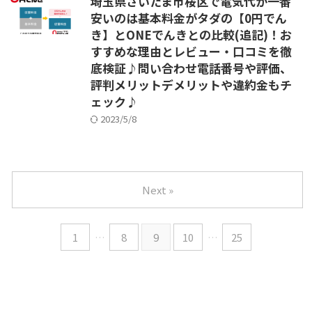
埼玉県さいたま市桜区で電気代が一番
安いのは基本料金がタダの【0円でん
き】とONEでんきとの比較(追記)！お
すすめな理由とレビュー・口コミを徹
底検証♪問い合わせ電話番号や評価、
評判メリットデメリットや違約金もチ
ェック♪
2023/5/8
Next »
1
…
8
9
10
…
25