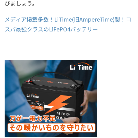
びましょう。
メディア掲載多数！LiTime(旧AmpereTime)製！コ
スパ最強クラスのLiFePO4バッテリー