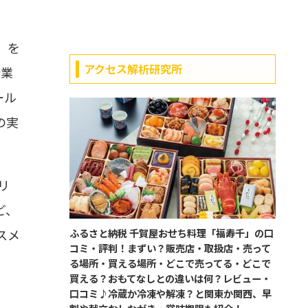
/）を
アクセス解析研究所
企業
ール
の実
へリ
ど、
スメ
ふるさと納税 千賀屋おせち料理「福寿千」の口
コミ・評判！まずい？販売店・取扱店・売って
る場所・買える場所・どこで売ってる・どこで
買える？おもてなしとの違いは何？レビュー・
口コミ♪冷蔵か冷凍や解凍？と関東か関西、早