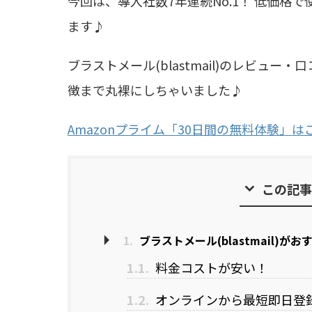
今回は、導入社数7年連続No.1！ 低価格で使
ます♪
ブラストメール(blastmail)のレビュ
徴まで丸裸にしちゃいました♪
Amazonプライム「30日間の無料体験」は
この記事
1.
ブラストメール(blastmail)
1.1.
料金コストが安い！
1.2.
オンラインから最短即日登