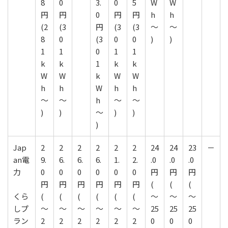
8
0
3.
0
5
W
W
円
円
0
円
円
h
h
(2
(3
円
(3
(3
～
～
8
0
(3
0
0
)
)
1
1
0
1
1
k
k
1
k
k
W
W
k
W
W
h
h
W
h
h
～
～
h
～
～
)
)
～
)
)
)
Jap
2
2
2
2
2
2
24
24
23
－
an電
9.
6.
6.
6.
1.
2.
.0
.0
.0
力
0
0
0
0
0
0
円
円
円
円
円
円
円
円
円
(
(
(
くら
(
(
(
(
(
(
～
～
～
しプ
～
～
～
～
～
～
25
25
25
ラン
2
2
2
2
2
2
0
0
0