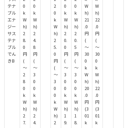
テナ
0
0
2
0
0
W
W
ブル
k
k
0
k
k
h)
h)
エナ
W
W
k
W
W
21
22
ジー
h)
h)
W
h)
h)
.0
.0
サス
2
2
h)
2
2
円
円
テナ
8.
4.
2
0.
0.
(
(
ブル
0
8
5.
0
5
～
～
でん
円
円
0
円
円
30
30
きB
(
(
円
(
(
0
0
～
～
(
～
～
k
k
2
3
～
3
3
W
W
8
0
3
0
0
h)
h)
0
0
0
0
0
20
22
k
k
0
k
k
.0
.0
W
W
k
W
W
円
円
h)
h)
W
h)
h)
(3
(3
2
2
h)
1
1
01
01
7.
4.
2
9.
8.
k
k