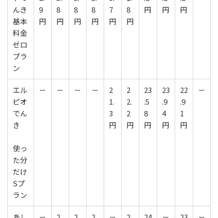
んき
9
8
8
8
7
8
円
円
円
基本
円
円
円
円
円
円
料金
ゼロ
プラ
ン
エル
－
－
－
－
2
2
23
23
22
－
ピオ
1.
2.
.5
.9
.9
でん
3
2
8
4
1
き
円
円
円
円
円
使っ
た分
だけ
Sプ
ラン
あし
－
2
2
2
－
2
24
－
23
－