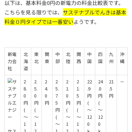
以下は、基本料金0円の新電力の料金比較表です。
こちらを見る限りでは、
サステナブルでんきは基本
料金０円タイプでは一番安い
ようです。
新電
北
東
関
中
北
関
中
四
九
沖
力会
海
北
東
部
陸
西
国
国
州
縄
社
道
2
2
2
2
2
2
22
24
21
－
8.
5.
4.
5.
1.
1.
.9
.0
.5
0
0
0
7
0
5
円
円
円
円
円
円
5
円
円
(
(
(
(
円
(
(
～
～
～
～
(
～
～
12
12
1
1
～
1
1
0
0
サス
2
2
1
2
2
k
k