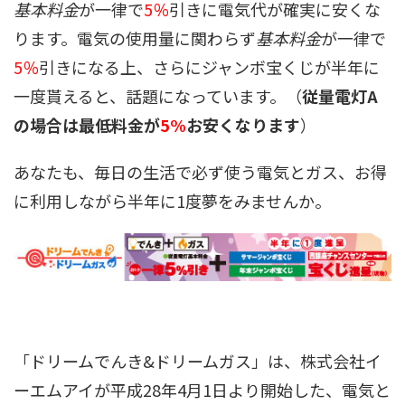
基本料金
が一律で
5％
引きに電気代が確実に安くな
ります。電気の使用量に関わらず
基本料金
が一律で
5％
引きになる上、さらにジャンボ宝くじが半年に
一度貰えると、話題になっています。（
従量電灯A
の場合は最低料金が
5%
お安くなります
）
あなたも、毎日の生活で必ず使う電気とガス、お得
に利用しながら半年に1度夢をみませんか。
「ドリームでんき&ドリームガス」は、株式会社イ
ーエムアイが平成28年4月1日より開始した、電気と