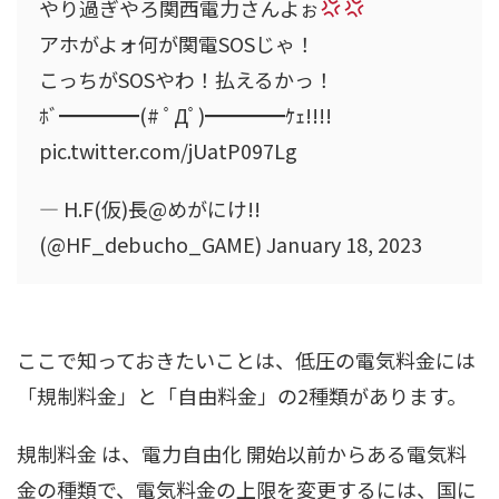
やり過ぎやろ関西電力さんよぉ
アホがよォ何が関電SOSじゃ！
こっちがSOSやわ！払えるかっ！
ﾎﾞ━━━━(# ﾟДﾟ)━━━━ｹｪ!!!!
pic.twitter.com/jUatP097Lg
— H.F(仮)長@めがにけ!!
(@HF_debucho_GAME) January 18, 2023
ここで知っておきたいことは、低圧の電気料金には
「規制料金」と「自由料金」の2種類があります。
規制料金 は、電力自由化 開始以前からある電気料
金の種類で、電気料金の上限を変更するには、国に