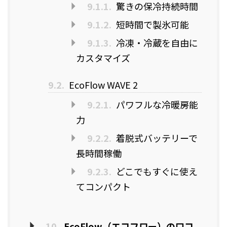
9.1.1.
驚きの保冷持続時間
9.1.2.
短時間で製氷可能
9.1.3.
冷凍・冷蔵を自由に
カスタマイズ
9.2.
EcoFlow WAVE 2
9.2.1.
パワフルな冷暖房能
力
9.2.2.
着脱式バッテリーで
長時間稼働
9.2.3.
どこでもすぐに使え
てコンパクト
10.
EcoFlow（エコフロー）の口コ