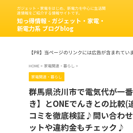
ガジェット・家電をはじめ、新電力を中心に生活関
連情報をご紹介する情報サイトです。
知っ得情報 - ガジェット・家電・
新電力系 ブログblog
【PR】当ページのリンクには広告が含まれてい
HOME
>
家電関連・暮らし
>
家電関連・暮らし
群馬県渋川市で電気代が一番
き】とONEでんきとの比較
コミを徹底検証♪問い合わせ
ットや違約金もチェック♪