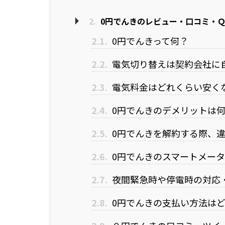
2.
0円でんきのレビュー・口コミ・
2.1.
0円でんきって何？
2.2.
電気切り替えは契約会社に
2.3.
電気料金はどれくらい安く
2.4.
0円でんきのデメリットは
2.5.
0円でんきを解約する際、
2.6.
0円でんきのスマートメー
2.7.
夜間緊急時や停電時の対応
2.8.
0円でんきの支払い方法は