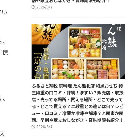
割や献立おしながき・賞味期限も紹介！
2026/8/7
てい
も、
に慌
ふるさと納税 京料理 たん熊北店 和風おせち 特
三段重の口コミ・評判！まずい？販売店・取扱
す。
店・売ってる場所・買える場所・どこで売って
る・どこで買える？二段重との違いは何？レビ
ュー・口コミ♪冷蔵か冷凍や解凍？と関東か関
西、早割や献立おしながき・賞味期限も紹介！
2026/8/7
ス