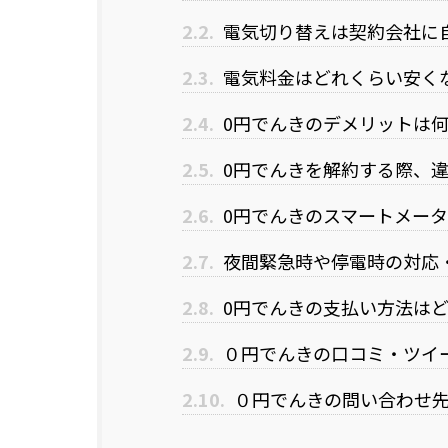
2.2.
電気切り替えは契約会社に
2.3.
電気料金はどれくらい安く
2.4.
0円でんきのデメリットは
2.5.
0円でんきを解約する際、
2.6.
0円でんきのスマートメー
2.7.
夜間緊急時や停電時の対応
2.8.
0円でんきの支払い方法は
2.9.
０円でんきの口コミ・ツイ
2.10.
０円でんきの問い合わせ