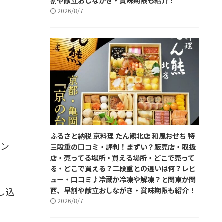
割や献立おしながき・賞味期限も紹介！
2026/8/7
ふるさと納税 京料理 たん熊北店 和風おせち 特
ョン
三段重の口コミ・評判！まずい？販売店・取扱
店・売ってる場所・買える場所・どこで売って
る・どこで買える？二段重との違いは何？レビ
ュー・口コミ♪冷蔵か冷凍や解凍？と関東か関
西、早割や献立おしながき・賞味期限も紹介！
し込
2026/8/7