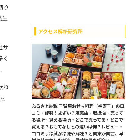
切り
発生
アクセス解析研究所
社サ
多く
。
が0
れを
ふるさと納税 千賀屋おせち料理「福寿千」の口
コミ・評判！まずい？販売店・取扱店・売って
る場所・買える場所・どこで売ってる・どこで
買える？おもてなしとの違いは何？レビュー・
口コミ♪冷蔵か冷凍や解凍？と関東か関西、早