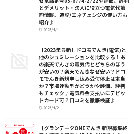
せ電話番号03-6774-2722や評価、評判
とデメリット・法人に役立つ電気代節
約情報、追記/エネチェンジの使い方も
紹介♪
2025/4/4
【2023年最新】ドコモでんき(電気)と
他のシュミレーションを比較する！あ
の楽天でんきの電気代とどちらのほう
が安いの？楽天でんきなぜ安い？ドコ
モでんき新規申し込み受付停止は本当
か？市場連動型かどうかや評価、評判
もチェック♪電気料金支払いにデビッ
トカード可？口コミを徹底検証♪
2025/4/2
【グランデータONEでんき 新規募集終